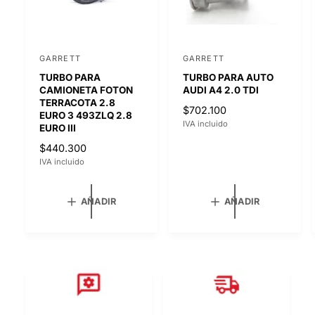
GARRETT
GARRETT
P
P
TURBO PARA
TURBO PARA AUTO
r
r
CAMIONETA FOTON
AUDI A4 2.0 TDI
o
o
TERRACOTA 2.8
P
$702.100
EURO 3 493ZLQ 2.8
v
v
R
IVA incluido
EURO III
e
e
E
P
$440.300
C
e
e
R
IVA incluido
I
d
d
E
O
C
o
o
H
AÑADIR
AÑADIR
I
A
r
r
O
B
:
:
H
I
A
T
B
U
I
A
T
L
U