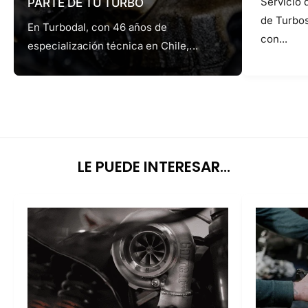
Servicio 
PARTE DE TU TURBO
de Turbo
En Turbodal, con 46 años de
con...
especialización técnica en Chile,...
LE PUEDE INTERESAR...