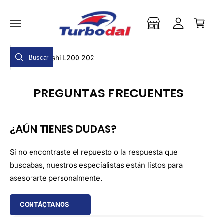
a
T
a
E
r
A
r
L
ri
s
C
t
O
e
N
B
o
T
Buscar
s
u
E
N
i
s
I
D
ó
PREGUNTAS FRECUENTES
c
O
n
a
r
¿AÚN TIENES DUDAS?
e
n
Si no encontraste el repuesto o la respuesta que
n
buscabas, nuestros especialistas están listos para
u
asesorarte personalmente.
e
s
CONTÁCTANOS
t