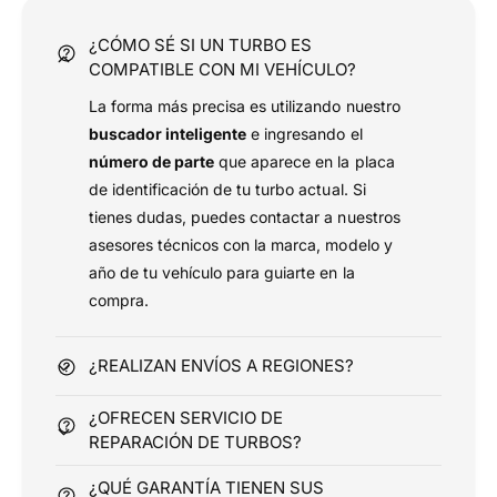
r
a
¿CÓMO SÉ SI UN TURBO ES
t
COMPATIBLE CON MI VEHÍCULO?
i
La forma más precisa es utilizando nuestro
e
buscador inteligente
e ingresando el
n
número de parte
que aparece en la placa
d
de identificación de tu turbo actual. Si
a
tienes dudas, puedes contactar a nuestros
asesores técnicos con la marca, modelo y
año de tu vehículo para guiarte en la
compra.
¿REALIZAN ENVÍOS A REGIONES?
¿OFRECEN SERVICIO DE
REPARACIÓN DE TURBOS?
¿QUÉ GARANTÍA TIENEN SUS