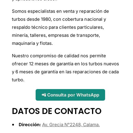
r
a
Somos especialistas en venta y reparación de
t
turbos desde 1980, con cobertura nacional y
i
respaldo técnico para clientes particulares,
e
minería, talleres, empresas de transporte,
n
maquinaria y flotas.
d
Nuestro compromiso de calidad nos permite
a
ofrecer 12 meses de garantía en los turbos nuevos
y 6 meses de garantía en las reparaciones de cada
turbo.
📲 Consulta por WhatsApp
DATOS DE CONTACTO
Dirección:
Av. Grecia N°2248, Calama.