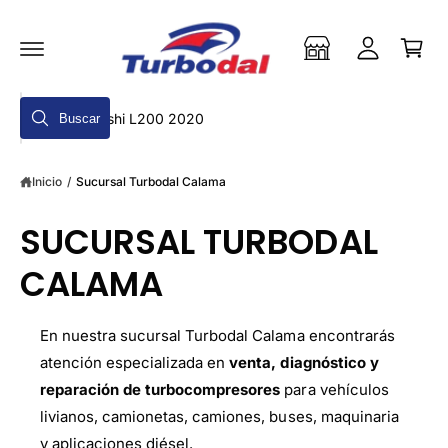
a
T
a
E
r
A
r
L
ri
s
C
t
O
e
N
B
o
T
Buscar
s
u
E
N
i
s
I
D
ó
Inicio
/
Sucursal Turbodal Calama
c
O
n
a
SUCURSAL TURBODAL
r
e
CALAMA
n
n
En nuestra sucursal Turbodal Calama encontrarás
u
atención especializada en
venta, diagnóstico y
e
reparación de turbocompresores
para vehículos
s
livianos, camionetas, camiones, buses, maquinaria
t
y aplicaciones diésel.