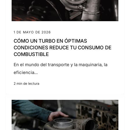
r
a
t
i
1 DE MAYO DE 2026
e
CÓMO UN TURBO EN ÓPTIMAS
n
CONDICIONES REDUCE TU CONSUMO DE
d
COMBUSTIBLE
a
En el mundo del transporte y la maquinaria, la
eficiencia...
2 min de lectura