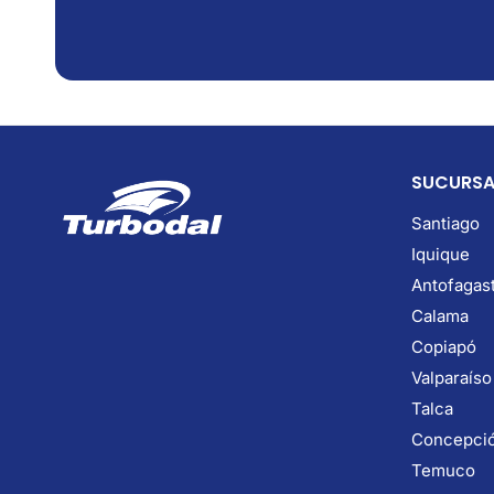
SUCURSA
Santiago
Iquique
Antofagas
Calama
Copiapó
Valparaíso
Talca
Concepci
Temuco