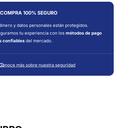
U
U
G
G
COMPRA 100% SEGURO
E
E
O
O
dinero y datos personales están protegidos.
T
T
guramos tu experiencia con los
métodos de pago
2
2
0
 confiables
del mercado.
0
0
0
8
8
H
H
D
Conoce más sobre nuestra seguridad
D
I
I
1
1
.
.
5
5
D
D
V
V
5
5
R
R
C
C