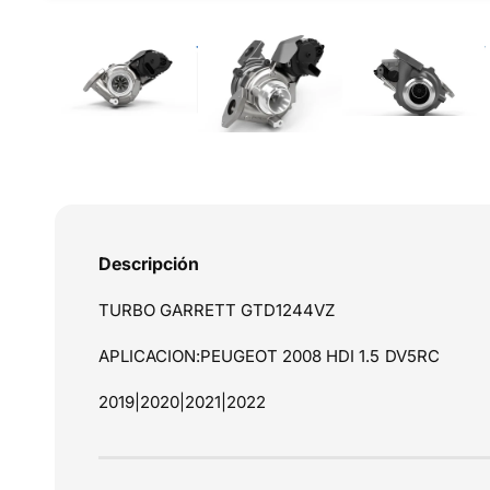
1
/
de
3
e
n
l
a
v
i
s
t
a
Descripción
d
TURBO GARRETT GTD1244VZ
e
l
APLICACION:PEUGEOT 2008 HDI 1.5 DV5RC
a
2019|2020|2021|2022
g
a
l