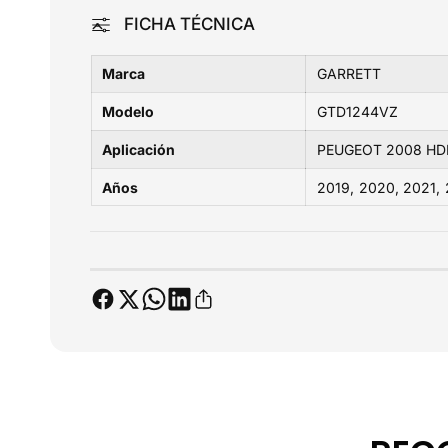
e
FICHA TÉCNICA
r
í
Marca
GARRETT
a
Modelo
GTD1244VZ
Aplicación
PEUGEOT 2008 HDI
Años
2019
2020
2021