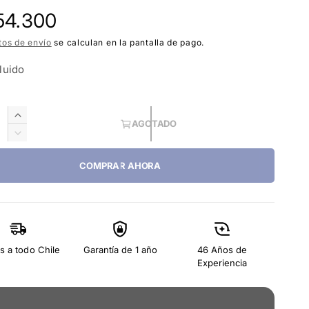
154.300
tos de envío
se calculan en la pantalla de pago.
luido
A
AGOTADO
u
R
m
e
e
COMPRAR AHORA
d
n
u
t
c
a
i
r
r
c
c
s a todo Chile
Garantía de 1 año
46 Años de
a
a
Experiencia
n
n
t
t
i
i