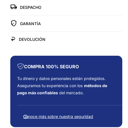
d
e
p
p
DESPACHO
l
r
a
a
r
r
í
a
GARANTÍA
a
a
T
T
U
U
DEVOLUCIÓN
R
R
B
B
O
O
P
P
A
A
COMPRA 100% SEGURO
R
R
A
A
Tu dinero y datos personales están protegidos.
A
A
Aseguramos tu experiencia con los
métodos de
U
U
pago más confiables
del mercado.
T
T
O
O
F
P
P
o
E
E
Conoce más sobre nuestra seguridad
U
r
U
G
G
m