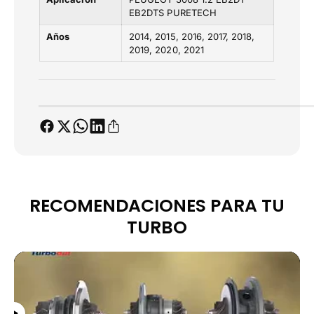
P
P
EB2DTS PURETECH
U
U
R
R
Años
2014
2015
2016
2017
2018
E
E
2019
2020
2021
T
T
E
E
C
C
H
H
RECOMENDACIONES PARA TU
TURBO