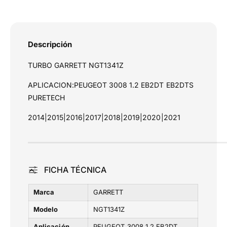
E
E
a
O
O
s
T
T
3
3
d
Descripción
0
0
e
0
0
TURBO GARRETT NGT1341Z
p
8
8
1
a
1
APLICACION:PEUGEOT 3008 1.2 EB2DT EB2DTS
.
.
g
PURETECH
2
2
o
E
E
2014|2015|2016|2017|2018|2019|2020|2021
B
B
2
2
D
D
T
T
E
E
FICHA TÉCNICA
B
B
2
2
Marca
GARRETT
D
D
T
T
Modelo
NGT1341Z
S
S
Aplicación
PEUGEOT 3008 1.2 EB2DT