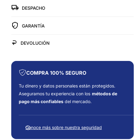
d
e
p
p
DESPACHO
l
r
a
a
r
r
í
a
GARANTÍA
a
a
T
T
U
U
DEVOLUCIÓN
R
R
B
B
O
O
P
P
A
A
COMPRA 100% SEGURO
R
R
A
A
Tu dinero y datos personales están protegidos.
C
C
Aseguramos tu experiencia con los
métodos de
A
A
pago más confiables
del mercado.
M
M
I
I
F
O
O
o
N
N
Conoce más sobre nuestra seguridad
E
r
E
T
T
m