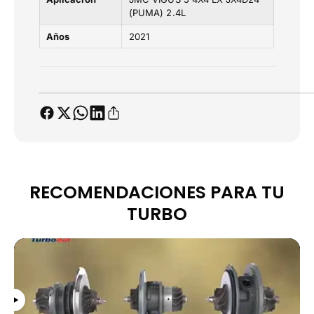
(
(
(PUMA) 2.4L
P
P
U
U
Años
2021
M
M
A
A
)
)
2
2
.
.
4
4
L
L
RECOMENDACIONES PARA TU
TURBO