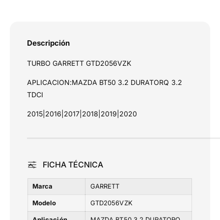
A
A
a
M
M
s
A
A
Z
Z
d
Descripción
D
D
e
A
A
TURBO GARRETT GTD2056VZK
p
B
B
T
a
T
APLICACION:MAZDA BT50 3.2 DURATORQ 3.2
5
5
g
TDCI
0
0
o
3
3
2015|2016|2017|2018|2019|2020
.
.
2
2
D
D
U
U
R
R
FICHA TÉCNICA
A
A
T
T
Marca
GARRETT
O
O
R
R
Modelo
GTD2056VZK
Q
Q
Aplicación
MAZDA BT50 3.2 DURATORQ