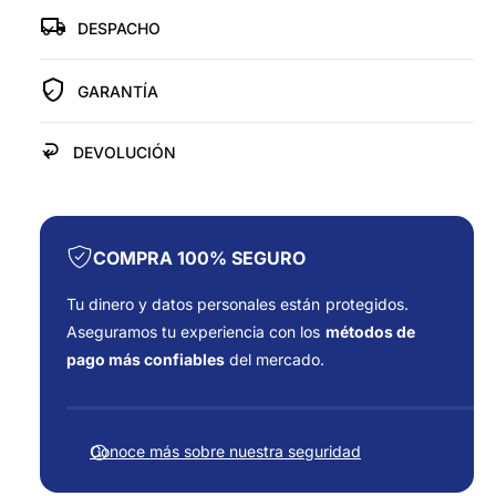
d
e
p
p
DESPACHO
l
r
a
a
r
r
í
a
GARANTÍA
a
a
T
T
U
U
DEVOLUCIÓN
R
R
B
B
O
O
P
P
A
A
COMPRA 100% SEGURO
R
R
A
A
Tu dinero y datos personales están protegidos.
C
C
Aseguramos tu experiencia con los
métodos de
A
A
pago más confiables
del mercado.
M
M
I
I
F
O
O
o
N
N
Conoce más sobre nuestra seguridad
E
r
E
T
T
m