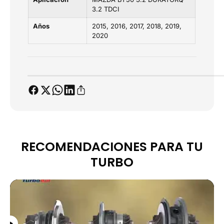
3
3
3.2 TDCI
.
.
2
2
Años
2015
2016
2017
2018
2019
T
T
2020
D
D
C
C
I
I
RECOMENDACIONES PARA TU
TURBO