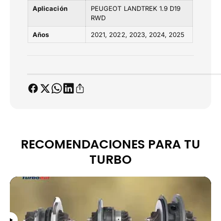
D
D
Aplicación
PEUGEOT LANDTREK 1.9 D19
1
1
RWD
9
9
R
Años
2021
2022
2023
2024
2025
R
W
W
D
D
RECOMENDACIONES PARA TU
TURBO