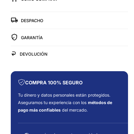
r
u
d
e
a
a
t
a
r
d
d
p
í
p
DESPACHO
a
l
a
a
a
r
r
a
GARANTÍA
a
T
T
U
U
DEVOLUCIÓN
R
R
B
B
O
O
P
P
A
A
COMPRA 100% SEGURO
R
R
A
A
Tu dinero y datos personales están protegidos.
C
C
Aseguramos tu experiencia con los
métodos de
A
A
pago más confiables
del mercado.
M
M
I
I
F
O
O
o
N
N