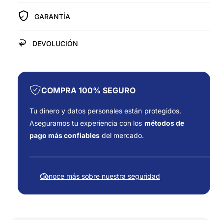
r
r
r
a
GARANTÍA
a
í
T
T
U
a
U
DEVOLUCIÓN
R
R
B
B
O
O
P
P
A
A
COMPRA 100% SEGURO
R
R
A
A
Tu dinero y datos personales están protegidos.
F
F
Aseguramos tu experiencia con los
métodos de
U
U
pago más confiables
del mercado.
R
R
G
G
F
O
O
o
N
N
Conoce más sobre nuestra seguridad
F
r
F
I
I
m
A
A
a
T
T