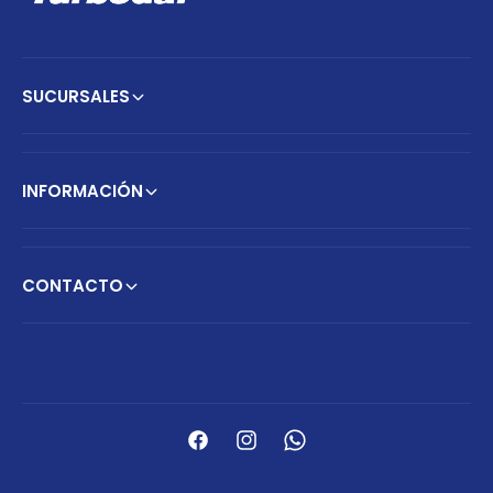
SUCURSALES
INFORMACIÓN
CONTACTO
F
o
r
F
I
W
m
a
n
h