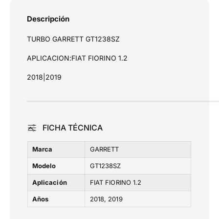
s
F
F
I
I
d
Descripción
O
O
e
R
R
TURBO GARRETT GT1238SZ
p
I
I
N
a
N
APLICACION:FIAT FIORINO 1.2
O
O
g
1
1
2018|2019
o
.
.
2
2
FICHA TÉCNICA
Marca
GARRETT
Modelo
GT1238SZ
Aplicación
FIAT FIORINO 1.2
Años
2018
2019