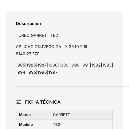
E
E
a
C
C
s
O
O
D
D
d
Descripción
A
A
e
I
I
TURBO GARRETT TB2
p
L
L
Y
a
Y
APLICACION:IVECO DAILY 35.10 2.5L
3
3
g
8140.27.270
5
5
o
.
.
1985|1986|1987|1988|1989|1990|1991|1992|1993|
1
1
1994|1995|1996|1997
0
0
2
2
.
.
5
5
L
L
FICHA TÉCNICA
8
8
1
1
Marca
GARRETT
4
4
0
0
Modelo
TB2
.