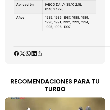
.
2
Aplicación
IVECO DAILY 35.10 2.5L
2
8140.27.270
7
7
.
.
Años
1985
1986
1987
1988
1989
2
2
1990
1991
1992
1993
1994
7
7
1995
1996
1997
0
0
RECOMENDACIONES PARA TU
TURBO