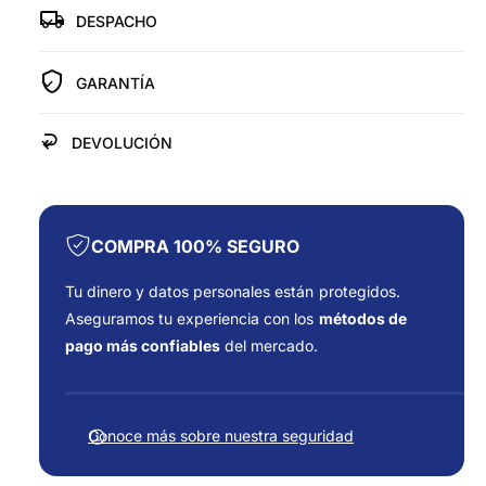
p
p
DESPACHO
r
a
l
a
a
í
r
r
a
a
GARANTÍA
a
T
T
U
U
DEVOLUCIÓN
R
R
B
B
O
O
P
P
A
A
COMPRA 100% SEGURO
R
R
A
A
Tu dinero y datos personales están protegidos.
F
F
Aseguramos tu experiencia con los
métodos de
U
U
pago más confiables
del mercado.
R
R
G
G
F
O
O
o
N
N
Conoce más sobre nuestra seguridad
I
r
I
V
V
m