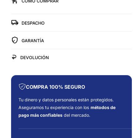
u
l
CÓMO COMPRAR
d
d
a
e
a
a
d
d
r
p
p
DESPACHO
l
í
a
a
r
a
r
a
GARANTÍA
a
T
T
U
U
DEVOLUCIÓN
R
R
B
B
O
O
P
P
A
A
COMPRA 100% SEGURO
R
R
A
A
Tu dinero y datos personales están protegidos.
S
S
Aseguramos tu experiencia con los
métodos de
U
U
pago más confiables
del mercado.
V
V
M
M
F
E
E
o
R