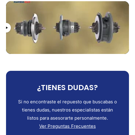
4
4
.
.
6
6
4
4
2
2
8
8
5
5
3
3
,
,
6
6
4
4
2
2
8
8
6
6
¿TIENES DUDAS?
1
1
Si no encontraste el repuesto que buscabas o
tienes dudas, nuestros especialistas están
listos para asesorarte personalmente.
Ver Preguntas Frecuentes