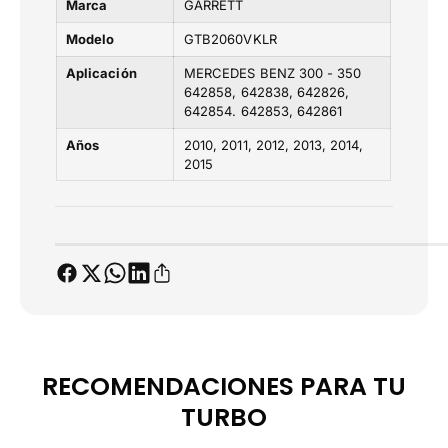
Marca
GARRETT
8
8
,
,
Modelo
GTB2060VKLR
6
6
4
Aplicación
MERCEDES BENZ 300 - 350
4
642858, 642838, 642826,
2
2
642854. 642853, 642861
8
8
3
3
Años
2010
2011
2012
2013
2014
8
8
2015
,
,
6
6
4
4
2
2
8
8
2
2
6
6
,
,
6
6
4
4
RECOMENDACIONES PARA TU
2
2
8
TURBO
8
5
5